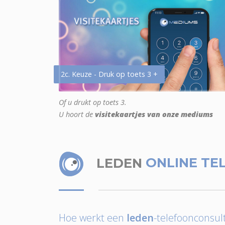
2c. Keuze - Druk op toets 3 +
Of u drukt op toets 3.
U hoort de
visitekaartjes van onze mediums
LEDEN
ONLINE TE
Hoe werkt een
leden
-telefoonconsult