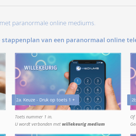
t met paranormale online mediums.
 stappenplan van een paranormaal online tel
2a. Keuze - Druk op toets 1 +
2b
Toets nummer 1 in.
Of 
U wordt verbonden met
willekeurig medium
Ge