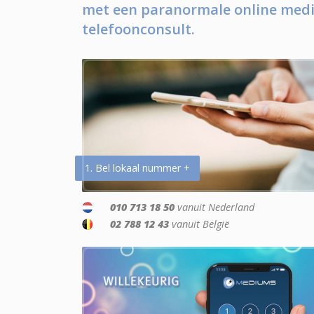
met een paranormale online medi
telefoonconsult.
1. Bel lokaal nummer +
010 713 18 50
vanuit Nederland
02 788 12 43
vanuit België