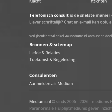
Klacht
Inzichten
Telefonisch consult
is de snelste manier
Liever schriftelijk? Chat en e-mail kan ook, al
Veiligheid: betaal enkel via Mediums.nl-account en de
Bronnen & sitemap
Liefde & Relaties
Toekomst & Begeleiding
Consulenten
Aanmelden als Medium
Mediums.nl
© sinds 2006 - 2026
- mediums N
Paranormale Hulplijn:mediums geven inzich