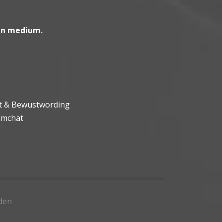
en medium
.
ht & Bewustwording
umchat
den