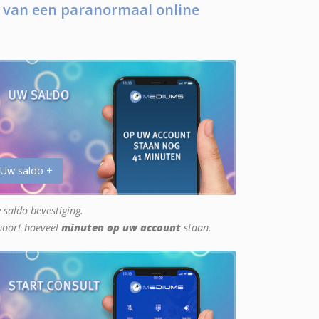
 van een paranormaal online
 Uw saldo +
 saldo bevestiging.
hoort hoeveel
minuten op uw account
staan.