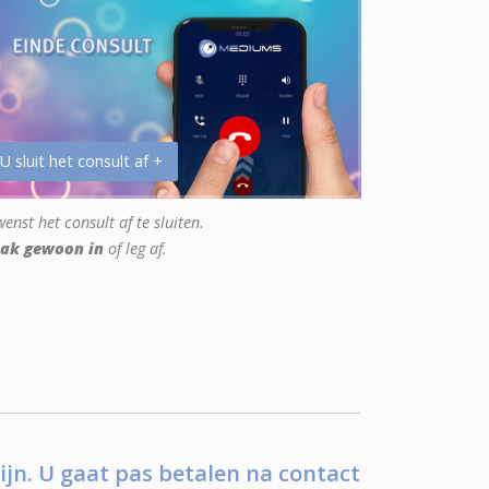
 U sluit het consult af +
enst het consult af te sluiten.
ak gewoon in
of leg af.
ijn. U gaat pas betalen na contact