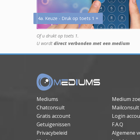
4a. Keuze - Druk op toets 1 +
Of u drukt op toets 1.
U wordt
direct verbonden met een medium
Mediums
Medium zo
Chatconsult
Mailconsult
Gratis account
Login accou
Getuigenissen
F.A.Q
Privacybeleid
Algemene v