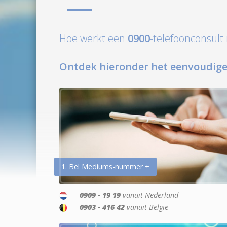
Hoe werkt een
0900
-telefoonconsul
Ontdek hieronder het eenvoudige
1. Bel Mediums-nummer +
0909 - 19 19
vanuit Nederland
0903 - 416 42
vanuit België