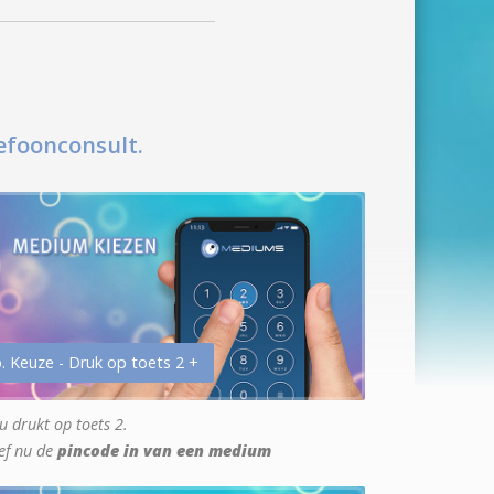
efoonconsult.
. Keuze - Druk op toets 2 +
u drukt op toets 2.
ef nu de
pincode in van een medium