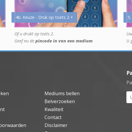
4b. Keuze - Druk op toets 2 +
5.
Of u drukt op toets 2.
Uw
Geef nu de
pincode in van een medium
U 
P
Pa
eken
Mediums bellen
Uw
Belverzoeken
nt
Kwaliteit
Contact
oorwaarden
Disclaimer