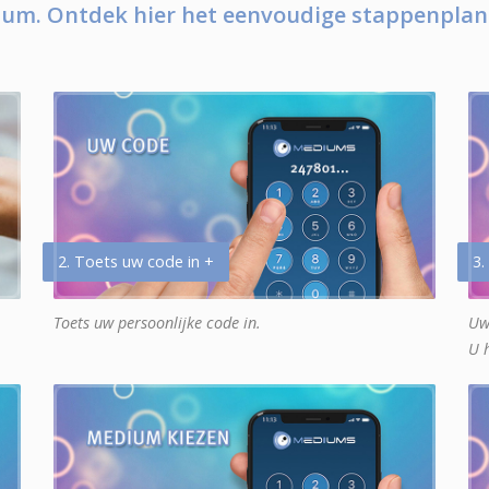
um. Ontdek hier het eenvoudige stappenplan
2. Toets uw code in +
3.
Toets uw persoonlijke code in.
Uw
U 