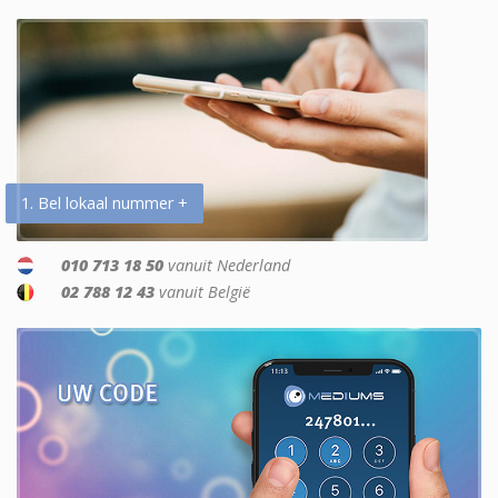
1. Bel lokaal nummer +
010 713 18 50
vanuit Nederland
02 788 12 43
vanuit België