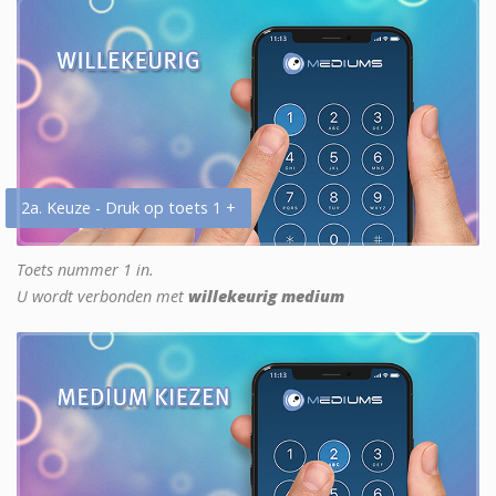
2a. Keuze - Druk op toets 1 +
Toets nummer 1 in.
U wordt verbonden met
willekeurig medium