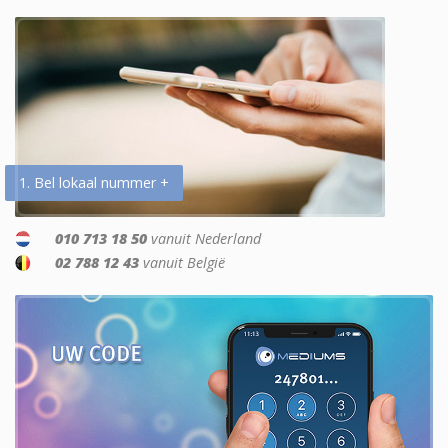
1. Bel lokaal nummer +
010 713 18 50
vanuit Nederland
02 788 12 43
vanuit België