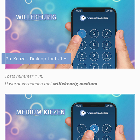
2a. Keuze - Druk op toets 1 +
Toets nummer 1 in.
U wordt verbonden met
willekeurig medium