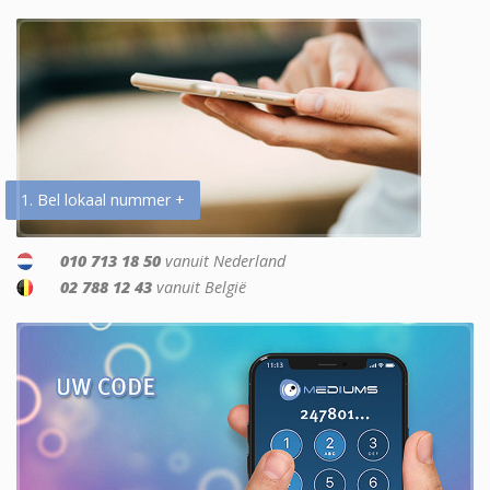
1. Bel lokaal nummer +
010 713 18 50
vanuit Nederland
02 788 12 43
vanuit België