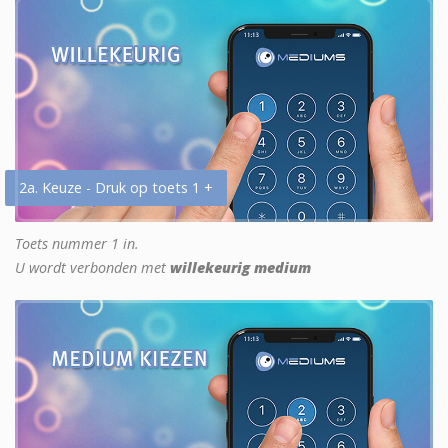
2a. Keuze - Druk op toets 1 +
Toets nummer 1 in.
U wordt verbonden met
willekeurig medium