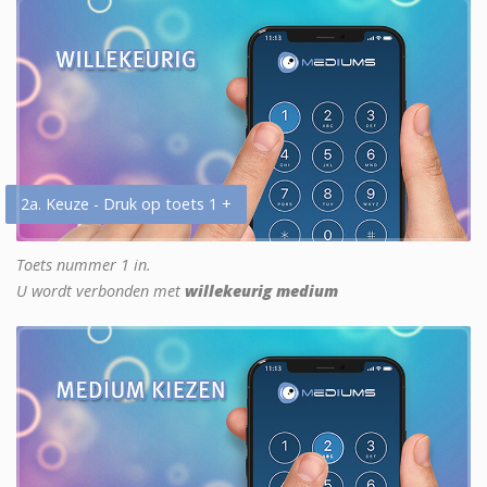
2a. Keuze - Druk op toets 1 +
Toets nummer 1 in.
U wordt verbonden met
willekeurig medium