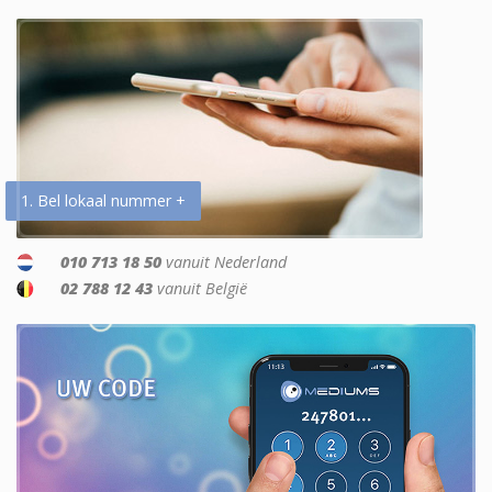
1. Bel lokaal nummer +
010 713 18 50
vanuit Nederland
02 788 12 43
vanuit België