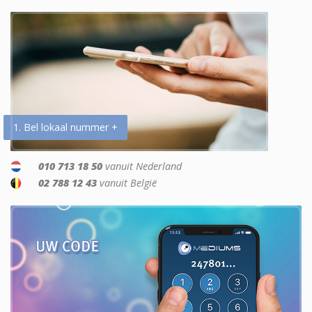
1. Bel lokaal nummer +
010 713 18 50
vanuit Nederland
02 788 12 43
vanuit België