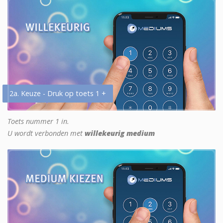
2a. Keuze - Druk op toets 1 +
Toets nummer 1 in.
U wordt verbonden met
willekeurig medium