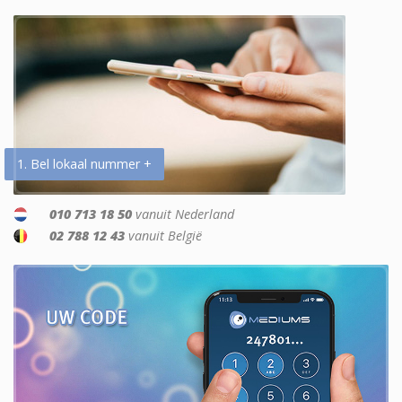
1. Bel lokaal nummer +
010 713 18 50
vanuit Nederland
02 788 12 43
vanuit België