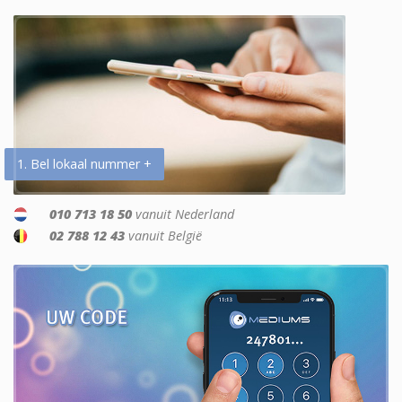
1. Bel lokaal nummer +
010 713 18 50
vanuit Nederland
02 788 12 43
vanuit België