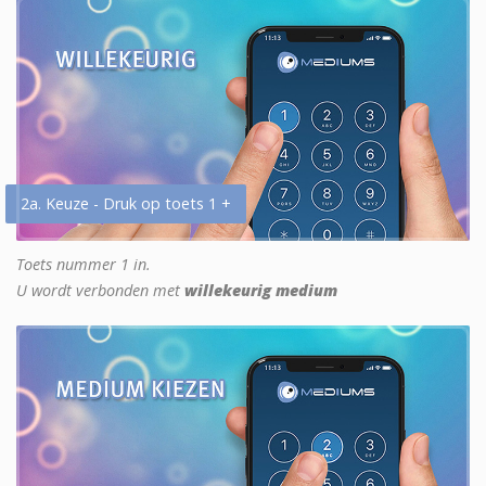
2a. Keuze - Druk op toets 1 +
Toets nummer 1 in.
U wordt verbonden met
willekeurig medium