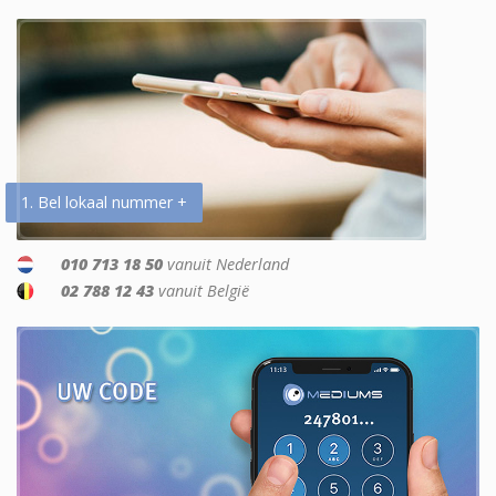
1. Bel lokaal nummer +
010 713 18 50
vanuit Nederland
02 788 12 43
vanuit België