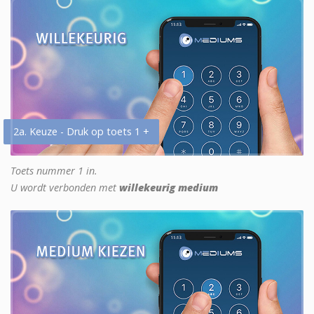
2a. Keuze - Druk op toets 1 +
Toets nummer 1 in.
U wordt verbonden met
willekeurig medium