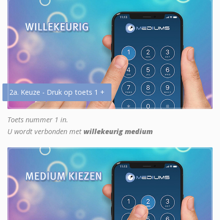
2a. Keuze - Druk op toets 1 +
Toets nummer 1 in.
U wordt verbonden met
willekeurig medium