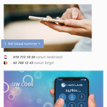
1. Bel lokaal nummer +
010 713 18 50
vanuit Nederland
02 788 12 43
vanuit België