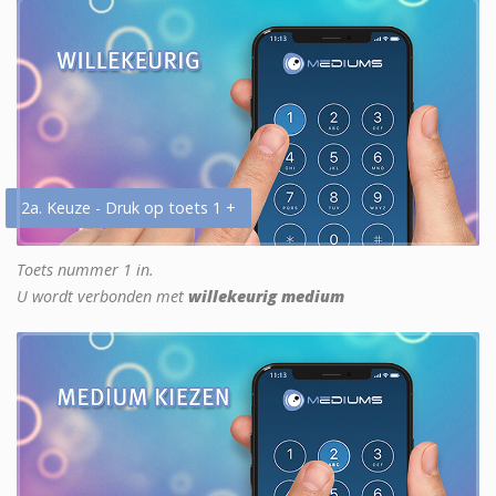
2a. Keuze - Druk op toets 1 +
Toets nummer 1 in.
U wordt verbonden met
willekeurig medium