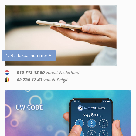
1. Bel lokaal nummer +
010 713 18 50
vanuit Nederland
02 788 12 43
vanuit België