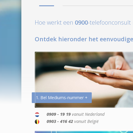
Hoe werkt een
0900
-telefoonconsul
Ontdek hieronder het eenvoudige
1. Bel Mediums-nummer +
0909 - 19 19
vanuit Nederland
0903 - 416 42
vanuit België