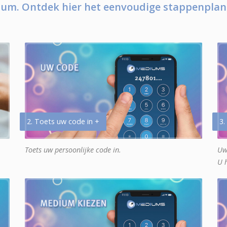
um. Ontdek hier het eenvoudige stappenplan
2. Toets uw code in +
3.
Toets uw persoonlijke code in.
Uw
U 