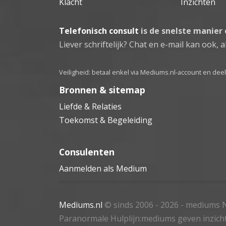
Klacht
Inzichten
Telefonisch consult
is de snelste manier
Liever schriftelijk? Chat en e-mail kan ook, al
Veiligheid: betaal enkel via Mediums.nl-account en de
Bronnen & sitemap
Liefde & Relaties
Toekomst & Begeleiding
Consulenten
Aanmelden als Medium
Mediums.nl
© sinds 2006 - 2026
- mediums N
Paranormale Hulplijn:mediums geven inzich