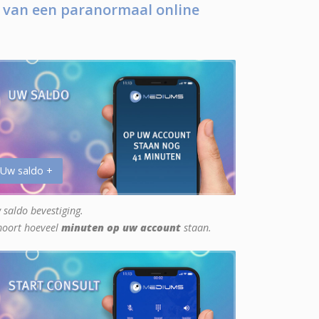
 van een paranormaal online
 Uw saldo +
 saldo bevestiging.
hoort hoeveel
minuten op uw account
staan.