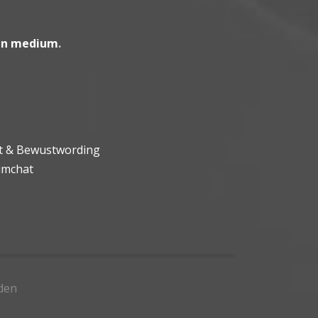
en medium
.
ht & Bewustwording
umchat
den