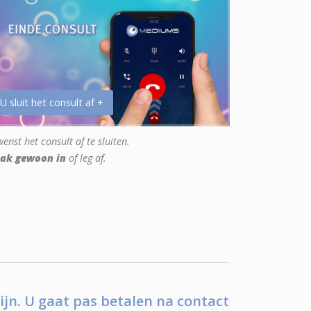
 U sluit het consult af +
enst het consult af te sluiten.
ak gewoon in
of leg af.
ijn. U gaat pas betalen na contact