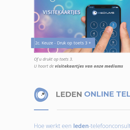
2c. Keuze - Druk op toets 3 +
Of u drukt op toets 3.
U hoort de
visitekaartjes van onze mediums
LEDEN
ONLINE TE
Hoe werkt een
leden
-telefoonconsult