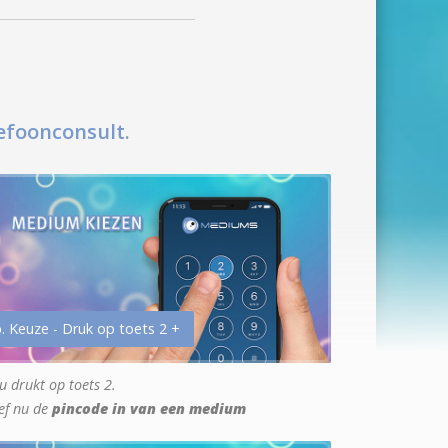
efoonconsult.
. Keuze - Druk op toets 2 +
u drukt op toets 2.
ef nu de
pincode in van een medium