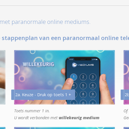
t met paranormale online mediums.
 stappenplan van een paranormaal online tel
2a. Keuze - Druk op toets 1 +
2b
Toets nummer 1 in.
Of 
U wordt verbonden met
willekeurig medium
Ge