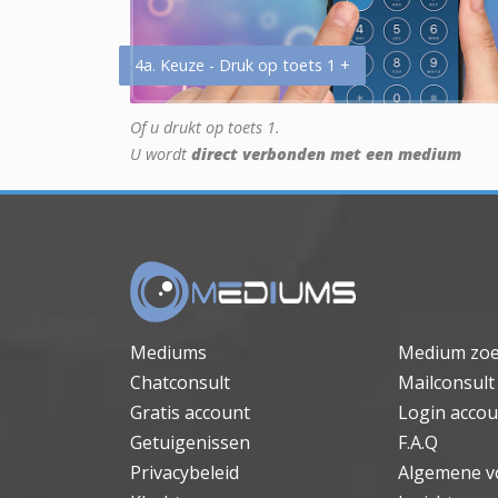
4a. Keuze - Druk op toets 1 +
Of u drukt op toets 1.
U wordt
direct verbonden met een medium
Mediums
Medium zo
Chatconsult
Mailconsult
Gratis account
Login accou
Getuigenissen
F.A.Q
Privacybeleid
Algemene v