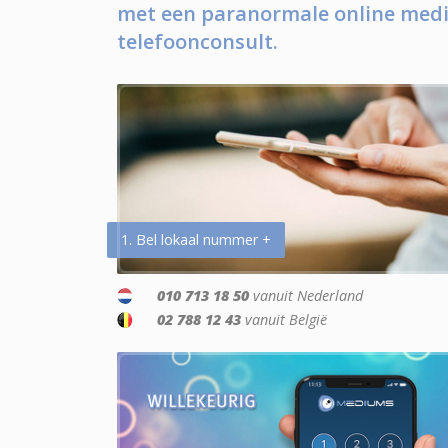
met een paranormale online medi
telefoonconsult.
1. Bel lokaal nummer +
010 713 18 50
vanuit Nederland
02 788 12 43
vanuit België