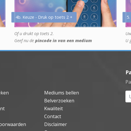
4b. Keuze - Druk op toets 2 +
5.
Of u drukt op toets 2.
Uw
Geef nu de
pincode in van een medium
U 
P
Pa
eken
Mediums bellen
Uw
Belverzoeken
nt
Kwaliteit
Contact
oorwaarden
Disclaimer