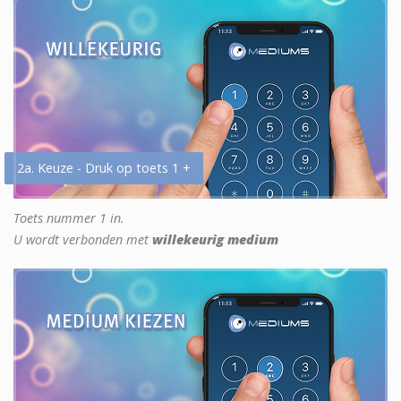
2a. Keuze - Druk op toets 1 +
Toets nummer 1 in.
U wordt verbonden met
willekeurig medium