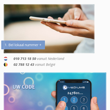
1. Bel lokaal nummer +
010 713 18 50
vanuit Nederland
02 788 12 43
vanuit België